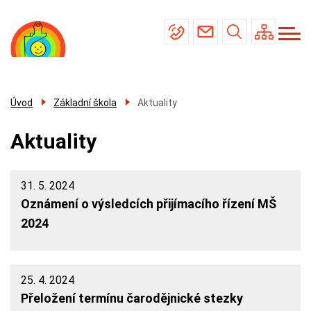
Menu
Přejít
Základní škola
navigace
k
Mateřská škola
hlavnímu
obsahu
Školní jídelna
Úřední deska
Úvod
Základní škola
Aktuality
Kontakty
Aktuality
31. 5. 2024
Oznámení o výsledcích přijímacího řízení MŠ
2024
25. 4. 2024
Přeložení termínu čarodějnické stezky