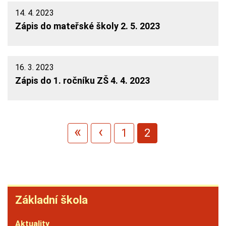
14. 4. 2023
Zápis do mateřské školy 2. 5. 2023
16. 3. 2023
Zápis do 1. ročníku ZŠ 4. 4. 2023
Stránkování
First page
Předchozí stránka
«
‹
Page
1
Aktuální
2
stránka
Základní
Základní škola
škola
Aktuality