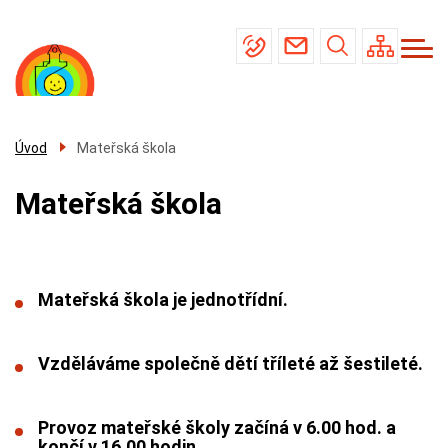
Menu
Přejít
Základní škola
navigace
k
Mateřská škola
hlavnímu
obsahu
Školní jídelna
Úřední deska
Úvod
Mateřská škola
Kontakty
Mateřská škola
Mateřská škola je jednotřídní.
Vzděláváme společně dětí tříleté až šestileté.
Provoz mateřské školy začíná v 6.00 hod. a
končí v 16.00 hodin.