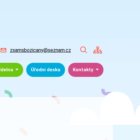
zsamsbozicany@seznam.cz
jídelna
Úřední deska
Kontakty