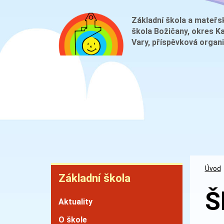
Přejít
k
Základní škola a mateřs
škola Božičany, okres K
hlavnímu
Vary, příspěvková organ
obsahu
Základní
Úvod
Základní škola
škola
Š
Aktuality
O škole