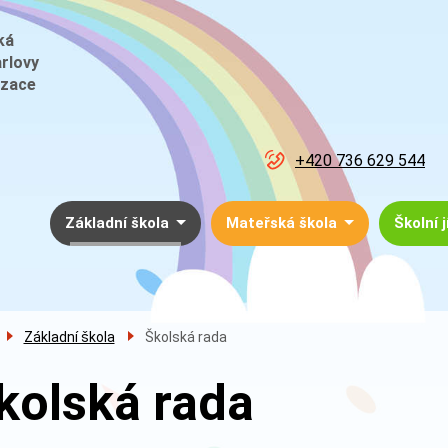
ká
arlovy
izace
+420 736 629 544
Menu
Základní škola
Mateřská škola
Školní 
navigace
Základní škola
Školská rada
kolská rada