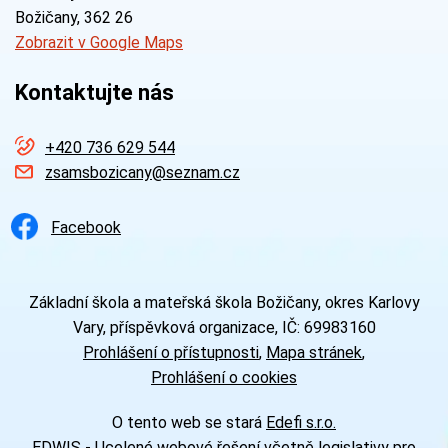
Božičany
, 362 26
Zobrazit v Google Maps
Kontaktujte nás
+420 736 629 544
zsamsbozicany@seznam.cz
Facebook
Základní škola a mateřská škola Božičany, okres Karlovy
Vary, příspěvková organizace, IČ: 69983160
Prohlášení o přístupnosti
Mapa stránek
Prohlášení o cookies
O tento web se stará
Edefi s.r.o.
EDWIS -
Ucelené webové řešení včetně legislativy pro