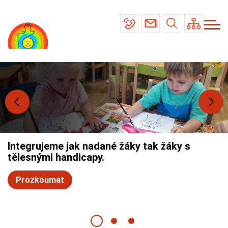
Menu
Přejít
Základní škola
navigace
k
Mateřská škola
hlavnímu
obsahu
Školní jídelna
Úřední deska
Kontakty
Integrujeme jak nadané žáky tak žáky s
tělesnými handicapy.
Prozkoumat