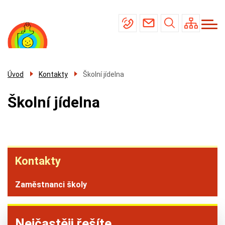
Menu
Přejít
Základní škola
navigace
k
Mateřská škola
hlavnímu
obsahu
Školní jídelna
Úřední deska
Úvod
Kontakty
Školní jídelna
Kontakty
Školní jídelna
Kontakty
Kontakty
Zaměstnanci školy
Nejčastěji řešíte