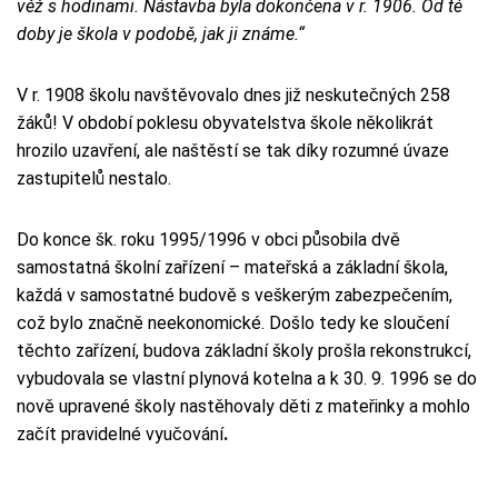
věž s hodinami. Nástavba byla dokončena v r. 1906. Od té
doby je škola v podobě, jak ji známe.“
V r. 1908 školu navštěvovalo dnes již neskutečných 258
žáků! V období poklesu obyvatelstva škole několikrát
hrozilo uzavření, ale naštěstí se tak díky rozumné úvaze
zastupitelů nestalo.
Do konce šk. roku 1995/1996 v obci působila dvě
samostatná školní zařízení – mateřská a základní škola,
každá v samostatné budově s veškerým zabezpečením,
což bylo značně neekonomické. Došlo tedy ke sloučení
těchto zařízení, budova základní školy prošla rekonstrukcí,
vybudovala se vlastní plynová kotelna a k 30. 9. 1996 se do
nově upravené školy nastěhovaly děti z mateřinky a mohlo
začít pravidelné vyučování
.