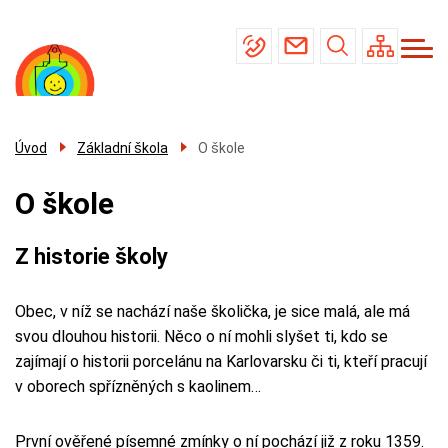
Menu
Přejít
Základní škola
navigace
k
Mateřská škola
hlavnímu
obsahu
Školní jídelna
Úřední deska
Úvod
Základní škola
O škole
Kontakty
O škole
Z historie školy
Obec, v níž se nachází naše školička, je sice malá, ale má
svou dlouhou historii. Něco o ní mohli slyšet ti, kdo se
zajímají o historii porcelánu na Karlovarsku či ti, kteří pracují
v oborech spřízněných s kaolinem…
První ověřené písemné zmínky o ní pochází již z roku 1359.