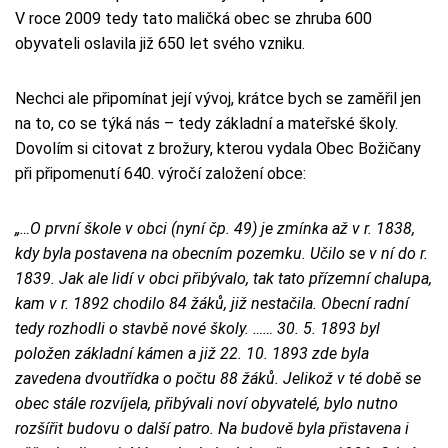
V roce 2009 tedy tato maličká obec se zhruba 600
obyvateli oslavila již 650 let svého vzniku.
Nechci ale připomínat její vývoj, krátce bych se zaměřil jen
na to, co se týká nás – tedy základní a mateřské školy.
Dovolím si citovat z brožury, kterou vydala Obec Božičany
při připomenutí 640. výročí založení obce:
„…O první škole v obci (nyní čp. 49) je zmínka až v r. 1838,
kdy byla postavena na obecním pozemku. Učilo se v ní do r.
1839. Jak ale lidí v obci přibývalo, tak tato přízemní chalupa,
kam v r. 1892 chodilo 84 žáků, již nestačila. Obecní radní
tedy rozhodli o stavbě nové školy. …… 30. 5. 1893 byl
položen základní kámen a již 22. 10. 1893 zde byla
zavedena dvoutřídka o počtu 88 žáků. Jelikož v té době se
obec stále rozvíjela, přibývali noví obyvatelé, bylo nutno
rozšířit budovu o další patro. Na budově byla přistavena i