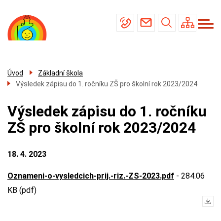
Menu
Přejít
Základní škola
navigace
k
Mateřská škola
hlavnímu
obsahu
Školní jídelna
Úřední deska
Úvod
Základní škola
Výsledek zápisu do 1. ročníku ZŠ pro školní rok 2023/2024
Kontakty
Výsledek zápisu do 1. ročníku
ZŠ pro školní rok 2023/2024
18. 4. 2023
Oznameni-o-vysledcich-prij.-riz.-ZS-2023.pdf
-
284.06
KB (pdf)