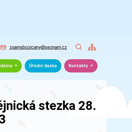
zsamsbozicany@seznam.cz
jídelna
Úřední deska
Kontakty
jnická stezka 28.
3