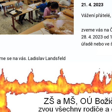
21. 4. 2023
Vážení přátelé,
zveme vás na Č
28. 4. 2023 od
úřadě nebo ve 
me se na vás. Ladislav Landsfeld