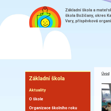
Přejít
k
Základní škola a mateřs
škola Božičany, okres K
hlavnímu
Vary, příspěvková organ
obsahu
Základní
Úvod
Základní škola
škola
Aktuality
O škole
Organizace školního roku