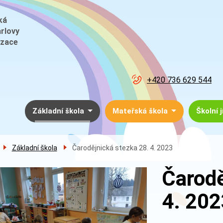
ká
arlovy
izace
+420 736 629 544
Menu
Základní škola
Mateřská škola
Školní 
navigace
Základní škola
Čarodějnická stezka 28. 4. 2023
Čarodě
4. 202