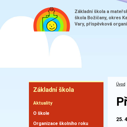
Přejít
k
Základní škola a mateřs
škola Božičany, okres K
hlavnímu
Vary, příspěvková organ
obsahu
Základní
Úvod
Základní škola
škola
P
Aktuality
O škole
25. 
Organizace školního roku