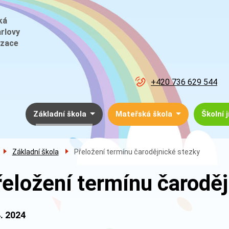
ká
arlovy
izace
+420 736 629 544
Menu
Základní škola
Mateřská škola
Školní 
navigace
Základní škola
Přeložení termínu čarodějnické stezky
řeložení termínu čaroděj
4. 2024