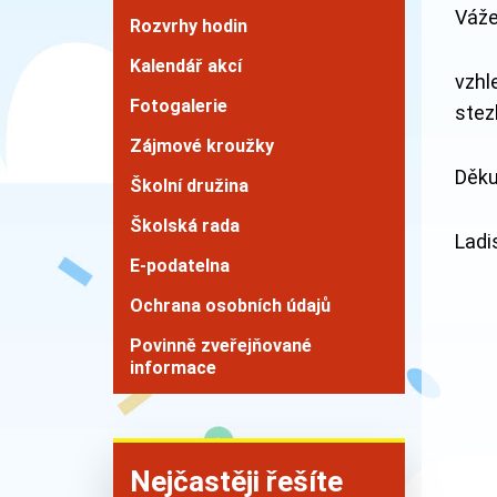
Váže
Rozvrhy hodin
Kalendář akcí
vzhl
Fotogalerie
stez
Zájmové kroužky
Děku
Školní družina
Školská rada
Ladi
E-podatelna
Ochrana osobních údajů
Povinně zveřejňované
informace
Nejčastěji řešíte