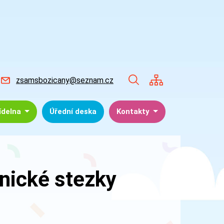
zsamsbozicany@seznam.cz
jídelna
Úřední deska
Kontakty
nické stezky