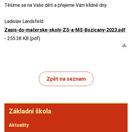
Těšíme se na Vaše děti a přejeme Vám klidné dny.
Ladislav Landsfeld
Zapis-do-materske-skoly-ZS-a-MS-Bozicany-2023.pdf
-
255.38 KB (pdf)
Zpět na seznam
Základní
Základní škola
škola
Aktuality