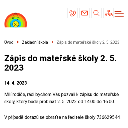
Menu
Přejít
Základní škola
navigace
k
Mateřská škola
hlavnímu
obsahu
Školní jídelna
Úřední deska
Úvod
Základní škola
Zápis do mateřské školy 2. 5. 2023
Kontakty
Zápis do mateřské školy 2. 5.
2023
14. 4. 2023
Milí rodiče, rádi bychom Vás pozvali k zápisu do mateřské
školy, který bude probíhat 2. 5. 2023 od 14.00 do 16.00.
V případě dotazů se obraťte na ředitele školy 736629544.