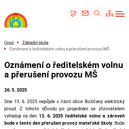
Menu
Přejít
Základní škola
navigace
k
Mateřská škola
hlavnímu
obsahu
Školní jídelna
Úřední deska
Úvod
Základní škola
Oznámení o ředitelském volnu a přerušení provozu MŠ
Kontakty
Oznámení o ředitelském volnu
a přerušení provozu MŠ
26. 5. 2025
Dne 13. 6. 2025 nepůjde v části obce Božičany elektrický
proud. Z tohoto důvodu po projednání se zřizovatelem
vyhlašuji na den
13. 6. 2025 ředitelské volno a zároveň
bude v tento den přerušen provoz mateřské školy
. Bude